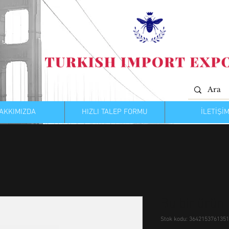
AKKIMIZDA
HIZLI TALEP FORMU
İLETİŞİ
Bu bir ürün
Stok kodu: 364215376135