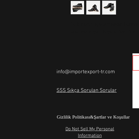
Bu bir ürün açıklamasıdır. Buraya 
ürün materyali, boyutu, özellikleri
info@importexport-tr.com
SSS Sıkça Sorulan Sorular
Gizlilik Politikası&Şartlar ve Koşullar
Do Not Sell My Personal
Information